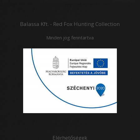
Balassa Kft. - Red Fox Hunting Collection
Minden jog fenntartva
Elérhetőségek