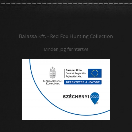
Balassa Kft. - Red Fox Hunting Collection
Minden jog fenntartva